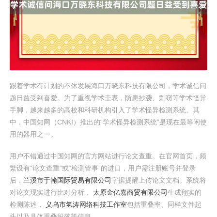
跟着学术有计划的不休发展海口万晓东科技有限公司，学术诚信问
题日益受到喜爱。为了重视学术圭表，防患抄袭、剽窃等学术怪异
手脚，越来越多的高校和科研机构引入了学术怪异检测系统。其
中，中国知网（CNKI）推出的“学术怪异检测系统”是现在最等闲使
用的器用之一。
用户不错通过中国知网的官方网站进行论文查重。在官网首页，频
繁设有“论文查重”或“检测管事”的进口，用户需注册账号并登录
后，
兰溪市于翰国际贸易有限公司
字据提醒上传论文文档。系统将
对论文现实进行比对分析，
太原金亿嘉商贸有限公司
生成翔实的
检测陈述，
义乌市氢涛网络科技工作室
包括重叠率、同样文件起
头以及具体重叠段落等信息。